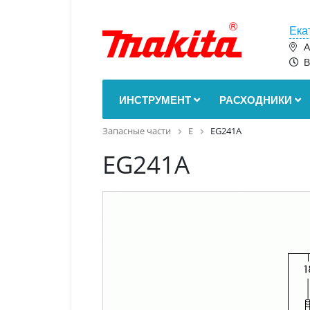
Ека
А
В
ИНСТРУМЕНТ
РАСХОДНИКИ
Запасные части
E
EG241A
EG241A