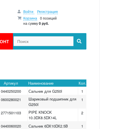
Войти
Регистрация
Корзина
0 позиций
на сумму
0 руб.
ОНТ
Артикул
Наименование
Кол.
0440250200
Сальник для G250I
1
Шариковый подшипник для
0600280021
1
G250I
PIPE KNOCK
2771501103
2
10.3DX8.5DX14L
0440060020
Сальник 6DX10DX2.5B
1