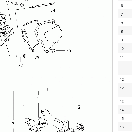
6
7
8
8
9
10
11
11
12
12
13
14
15
16