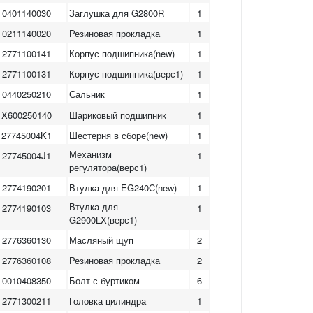
0401140030
Заглушка для G2800R
1
0211140020
Резиновая прокладка
1
2771100141
Корпус подшипника(new)
1
2771100131
Корпус подшипника(верс1)
1
0440250210
Сальник
1
X600250140
Шариковый подшипник
1
27745004K1
Шестерня в сборе(new)
1
Механизм
27745004J1
1
регулятора(верс1)
2774190201
Втулка для EG240C(new)
1
Втулка для
2774190103
1
G2900LX(верс1)
2776360130
Масляный щуп
2
2776360108
Резиновая прокладка
2
0010408350
Болт с буртиком
6
2771300211
Головка цилиндра
1