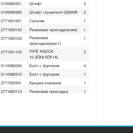
0105060351
Штифт
2
0105080290
Штифт глушителя G2800R
2
2771601001
Сальник
1
2771500143
Резиновая прокладка(new)
1
Резиновая
2771500133
1
прокладка(верс1)
PIPE KNOCK
2771501103
2
10.3DX8.5DX14L
0110080240
Болт с буртиком
4
0110080310
Болт с буртиком
1
2771550301
Крышка клапанов
1
2771600113
Резиновая прокладка
1
0110060020
Болт с буртиком G2800R
4
2371420203
Направляющая клапана
2
Набор резиновых
2779900157
1
прокладок 4шт.(new)
Набор резиновых
2779900147
1