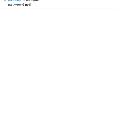
Лобзики
на сумму
0 руб.
Болгарки
Показать остальные категории
О МАГАЗИНЕ
Makita Corporation
Новости
Как купить
Доставка
О магазине
Возврат и гарантия
Пользовательское соглашение
Контакты
© 2005 Сервисный центр Макита