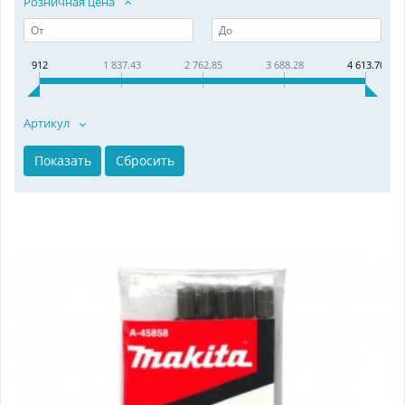
Розничная цена
912
1 837.43
2 762.85
3 688.28
4 613.70
Артикул