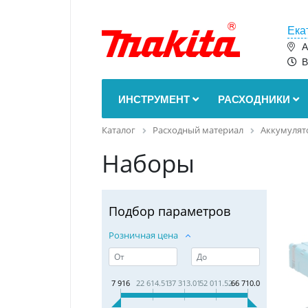
Ека
А
В
ИНСТРУМЕНТ
РАСХОДНИКИ
Каталог
Расходный материал
Аккумулят
Наборы
Подбор параметров
Розничная цена
7 916
22 614.51
37 313.01
52 011.52
66 710.02