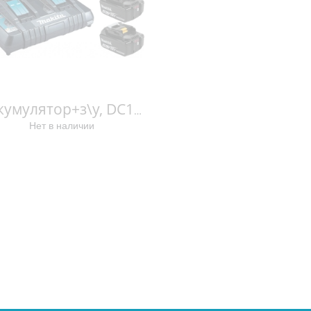
Аккумулятор+з\у, DC18RD-1шт+BL1840B-4шт,18В,4.0Ач,Li-ion,MakPac 198489-5 198489-5
Нет в наличии