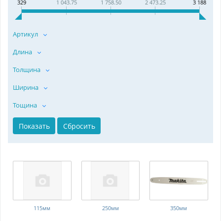
329
1 043.75
1 758.50
2 473.25
3 188
Артикул
Длина
Толщина
Ширина
Тощина
115мм
250мм
350мм