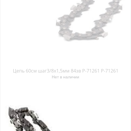
Цепь 60см шаг3/8х1,5мм 84зв P-71261 P-71261
Нет в наличии