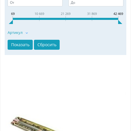
69
10 669
21 269
31 869
42 469
Артикул