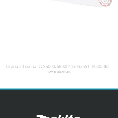
Шина 53 см на DCS6000/6800I 443053651 443053651
Нет в наличии