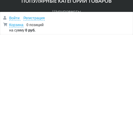
ПОПУЛЯРНЫЕ КАТЕГОРИИ ТОВАРОВ
Шуруповерты
Войти
Регистрация
Перфораторы
Корзина
0 позиций
Пилы
на сумму
0 руб.
Дрели
Лобзики
Болгарки
Показать остальные категории
О МАГАЗИНЕ
Makita Corporation
Новости
Как купить
Доставка
О магазине
Возврат и гарантия
Пользовательское соглашение