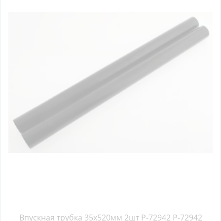
Впускная трубка 35х520мм 2шт P-72942 P-72942