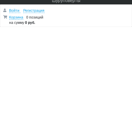
Шуруповерты
Перфораторы
Войти
Регистрация
Пилы
Корзина
0 позиций
на сумму
0 руб.
Дрели
Лобзики
Болгарки
Показать остальные категории
О МАГАЗИНЕ
Makita Corporation
Новости
Как купить
Доставка
О магазине
Возврат и гарантия
Пользовательское соглашение
Контакты