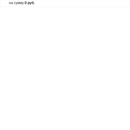
Лобзики
на сумму
0 руб.
Болгарки
Показать остальные категории
О МАГАЗИНЕ
Makita Corporation
Новости
Как купить
Доставка
О магазине
Возврат и гарантия
Пользовательское соглашение
Контакты
© 2005 Сервисный центр Макита