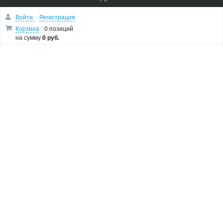
Лобзики
Войти
Регистрация
Болгарки
Корзина
0 позиций
на сумму
0 руб.
Показать остальные категории
О МАГАЗИНЕ
Makita Corporation
Новости
Как купить
Доставка
О магазине
Возврат и гарантия
Пользовательское соглашение
Контакты
© 2005 Сервисный центр Макита