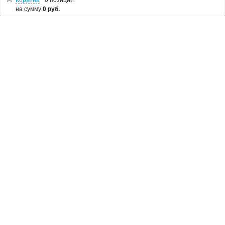
Лобзики
на сумму
0 руб.
Болгарки
Показать остальные категории
О МАГАЗИНЕ
Makita Corporation
Новости
Как купить
Доставка
О магазине
Возврат и гарантия
Пользовательское соглашение
Контакты
© 2005 Сервисный центр Макита