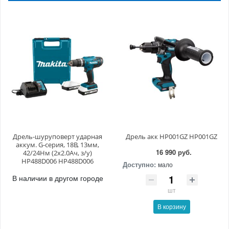
Дрель-шуруповерт ударная
Дрель акк HP001GZ HP001GZ
аккум. G-серия, 18В, 13мм,
16 990 руб.
42/24Нм (2х2.0Ач, з/у)
HP488D006 HP488D006
Доступно:
мало
В наличии в другом городе
шт
В корзину