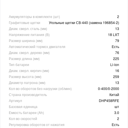
Аккумуляторы в комплекте (шт)
2
Графитовые щетки
Угольные щетки СВ-440 (замена 196854-2)
Диам. сверл. сталь (мм)
13
Напряжение питания (В)
18 LXT
Размер ширина (мм)
79
Автоматический тормоз двигателя
Есть
Диам. сверл. дерево (мм)
76
Размер длина (мм)
225
Тип батареи
Li-ion
Диам. сверл. кирпич (мм)
16
Размер высота (мм)
259
Диаметр патрона (мм)
13
Кол-во оборотов без нагрузки (об/мин)
0-400/0-2000
Страна производитель
Китай
Артикул
DHP458RFE
Базовая единица
шт
Емкость батареи (Ah)
3.0
Кол-во скоростей
2
Регулировка оборотов от нажатия
Есть