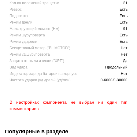
Кол-во положений трещетки
21
Реверс
Есть
Подсветка
Есть
Режим дрели
Есть
Макс. крутящий момент (Нм)
91
Режим шуруповерта
Есть
Режим уд.дрели
Есть
Бесщеточный мотор ("BL MOTOR")
Нет
Режим уд.шуруповерта
Нет
Защита от пыли и влаги (''ХPT'')
Да
Вид удара
Продольный
Индикатор заряда батареи на корпусе
Нет
Частота ударов (уд.дрель) (уд/мин)
0-6000/0-30000
В настройках компонента не выбран ни один тип
комментариев
Популярные в разделе