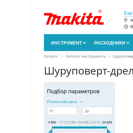
Ека
А
В
ИНСТРУМЕНТ
РАСХОДНИКИ
Каталог
Каталог инструмента
Шурупове
Шуруповерт-дре
Подбор параметров
Розничная цена
4 800
17 272.25
29 744.50
42 216.75
54 689