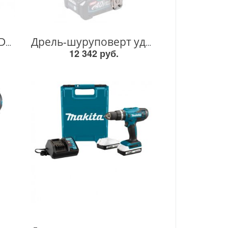
Дрель акк DHP458Z DHP458Z
Дрель-шуруповерт ударная аккум. XGT BL 40В, 13мм, 65/30Нм (без аккум.и з/у) HP002GZ HP002GZ
12 342 руб.