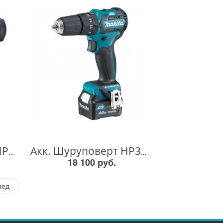
Акк. Шуруповерт DHP453SYE DHP453SYE
Акк. Шуруповерт HP332DWME HP332DWME
18 100 руб.
ред