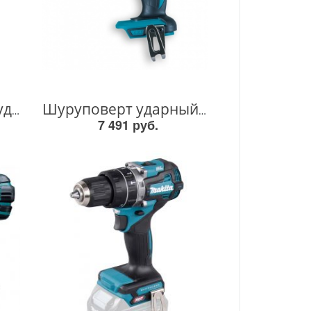
Дрель-шуруповерт ударная аккумуляторная LXT 18В BL XPT , 13мм, 50/27Нм DHP490Z DHP490Z
Шуруповерт ударный DHP482Z аккумуляторный (18V / без АКБ и ЗУ / 62 Nm / Коробка), MAKITA, Makita, арт: DHP482Z DHP482Z DHP482Z
7 491 руб.