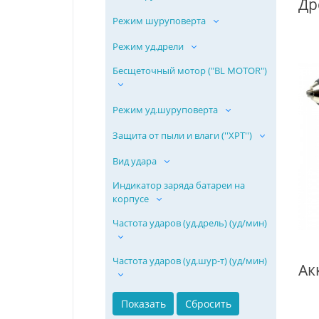
Режим шуруповерта
Режим уд.дрели
Бесщеточный мотор ("BL MOTOR")
Режим уд.шуруповерта
Защита от пыли и влаги (''ХPT'')
Вид удара
Индикатор заряда батареи на
корпусе
Частота ударов (уд.дрель) (уд/мин)
Частота ударов (уд.шур-т) (уд/мин)