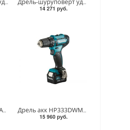
Дрель-шуруповерт ударная аккум. G-серия, 18В, 13мм, 42/24Нм (2х1,5Ач, з/у) HP488DWE HP488DWE
Дрель-шуруповерт ударная аккум. G-серия, 18В, 13мм, 42/24Нм (2х1,5Ач, з/у) HP488D002 HP488D002
14 271 руб.
Дрель акк HP332DWAE HP332DWAE
Дрель акк HP333DWME HP333DWME
15 960 руб.