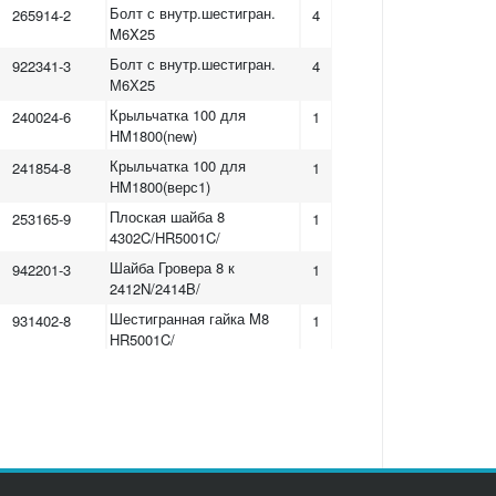
Болт с внутр.шестигран.
265914-2
4
M6X25
Болт с внутр.шестигран.
922341-3
4
М6Х25
Крыльчатка 100 для
240024-6
1
HM1800(new)
Крыльчатка 100 для
241854-8
1
HM1800(верс1)
Плоская шайба 8
253165-9
1
4302C/HR5001C/
Шайба Гровера 8 к
942201-3
1
2412N/2414B/
Шестигранная гайка M8
931402-8
1
HR5001C/
Шестигр.стопорная гайка
252105-4
1
М8-13
Болт+ с шестигранной
265344-7
2
гол.M5X85
Cтатор 220В для модели
624953-5
1
HM1800