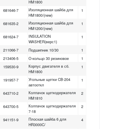
HM1800
Изоляционная шайба для
681646-7
1
HM1800/(new)
Изоляционная шайба для
681635-2
1
HM1200/(new)
INSULATION
681624-7
1
WASHER(верс1)
211066-7
Подшипник 10/30
1
213406-5
О-кольцо 30 резиновое
1
Корпус двигателя в сб.
159530-9
1
HM1800
Угольные щетки CB-204
191957-7
1
автооткл
Колпачок щеткодержателя
643710-2
2
HM1810
Колпачок щеткодержателя
643700-5
2
7-18
Плоская шайба 6 для
941151-9
4
HR3000C/