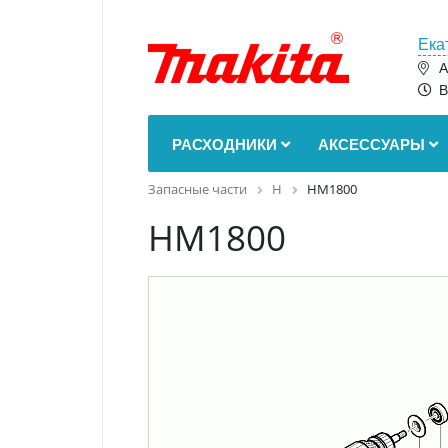
Ека
А
В
РАСХОДНИКИ
АКСЕССУАРЫ
Запасные части
H
HM1800
HM1800