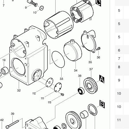
5
5
5
6
7
8
9
10
10
11