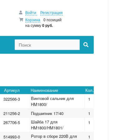
Войти
Регистрация
Корзина
0 позиций
на сумму
0 руб.
Артикул
Наименование
Кол.
Винтовой сальник для
322566-3
1
HM1800/
211256-2
Подшипник 17/40
1
Шайба 17 для
267706-5
1
HM1800/HM1801/
Pотор в сборе 220В для
514993-0
1