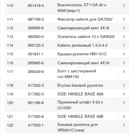
Выключатель ST115A-40 к
110
651418-4
1
9565/(верс1)
111
687169-3
Фиксатор кабеля для GA7020/
1
112
265995-6
Самонарезающий винт 4X18
1
113
682560-0
Усилитель кабеля 10 к GA9020/
1
114
695123-3
Кабель резиновый 1.5-2-4.0
1
115
451841-1
Крышка рукоятки HM1101C
1
116
265995-6
Самонарезающий винт 4X18
1
Болт с шестигранной
117
265439-6
1
гол.M8X150
118
417002-3
Втулка боковой рукоятки
1
119
317282-0
SIDE HANDLE BASE 68A
1
Пружинный штифт 5-24 к
120
951166-8
1
LC1230/
121
317283-8
SIDE HANDLE BASE 68B
1
Боковая рукоятка для
122
417003-1
1
HR5001C/(new)