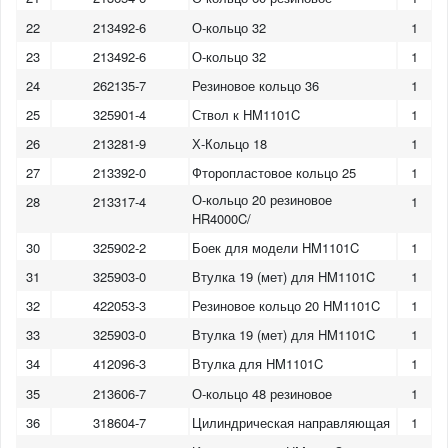
22
213492-6
О-кольцо 32
1
23
213492-6
О-кольцо 32
1
24
262135-7
Резиновое кольцо 36
1
25
325901-4
Ствол к HM1101C
1
26
213281-9
Х-Кольцо 18
1
27
213392-0
Фторопластовое кольцо 25
1
О-кольцо 20 резиновое
28
213317-4
1
HR4000C/
30
325902-2
Боек для модели HM1101C
1
31
325903-0
Втулка 19 (мет) для HM1101C
1
32
422053-3
Резиновое кольцо 20 HM1101C
1
33
325903-0
Втулка 19 (мет) для HM1101C
1
34
412096-3
Втулка для HM1101C
1
35
213606-7
О-кольцо 48 резиновое
1
36
318604-7
Цилиндрическая направляющая
1