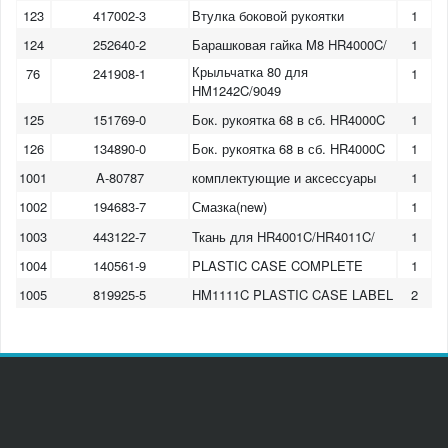
123
417002-3
Втулка боковой рукоятки
1
124
252640-2
Барашковая гайка M8 HR4000C/
1
Крыльчатка 80 для
76
241908-1
1
HM1242C/9049
125
151769-0
Бок. рукоятка 68 в сб. HR4000C
1
126
134890-0
Бок. рукоятка 68 в сб. HR4000C
1
1001
A-80787
комплектующие и аксессуары
1
1002
194683-7
Смазка(new)
1
1003
443122-7
Ткань для HR4001C/HR4011C/
1
1004
140561-9
PLASTIC CASE COMPLETE
1
1005
819925-5
HM1111C PLASTIC CASE LABEL
2