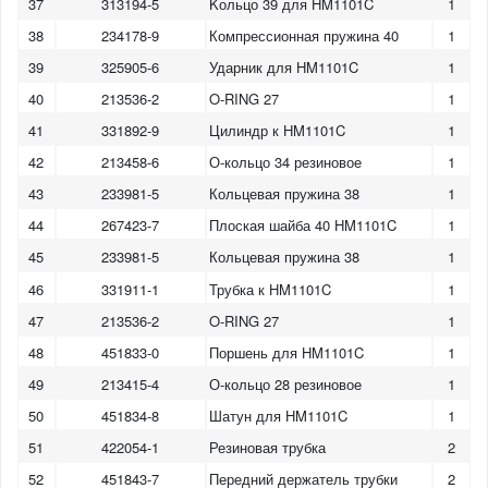
37
313194-5
Kольцо 39 для HM1101C
1
38
234178-9
Компрессионная пружина 40
1
39
325905-6
Ударник для HM1101C
1
40
213536-2
O-RING 27
1
41
331892-9
Цилиндр к HM1101C
1
42
213458-6
О-кольцо 34 резиновое
1
43
233981-5
Кольцевая пружина 38
1
44
267423-7
Плоская шайба 40 HM1101C
1
45
233981-5
Кольцевая пружина 38
1
46
331911-1
Трубка к HM1101C
1
47
213536-2
O-RING 27
1
48
451833-0
Поршень для HM1101C
1
49
213415-4
О-кольцо 28 резиновое
1
50
451834-8
Шатун для HM1101C
1
51
422054-1
Резиновая трубка
2
52
451843-7
Передний держатель трубки
2