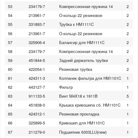
53
234179-7
Компрессионная пружина 14
2
54
213961-7
О-кольцо 22 резиновое
2
55
331893-7
Трубка к HM1111C
2
56
213961-7
О-кольцо 22 резиновое
2
57
325906-4
Балансир для HM1111C
2
58
234179-7
Компрессионная пружина 14
2
59
451844-5
Задний держатель трубки
2
60
422054-1
Резиновая трубка
2
61
424311-3
Колпачек фильтра для HM1101C
1
62
443127-7
Фильтр
1
63
911133-5
Винт M4X18 к 1911B
5
64
451838-0
Крышка кривошипа сб. HM1101C
1
65
424312-1
Резиновая прокладка
1
66
325899-5
Кривошип для HM1101C
1
67
211279-0
Подшипник 6303LLU(new)
1