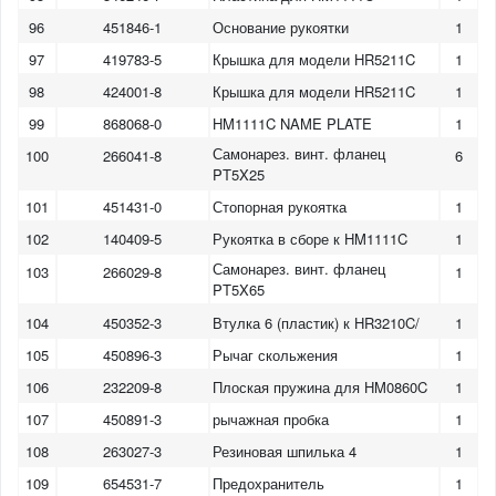
96
451846-1
Основание рукоятки
1
97
419783-5
Крышка для модели HR5211C
1
98
424001-8
Крышка для модели HR5211C
1
99
868068-0
HM1111C NAME PLATE
1
Самонарез. винт. фланец
100
266041-8
6
PT5X25
101
451431-0
Стопорная рукоятка
1
102
140409-5
Рукоятка в сборе к HM1111C
1
Самонарез. винт. фланец
103
266029-8
1
PT5X65
104
450352-3
Втулка 6 (пластик) к HR3210C/
1
105
450896-3
Рычаг скольжения
1
106
232209-8
Плоская пружина для HM0860C
1
107
450891-3
рычажная пробка
1
108
263027-3
Резиновая шпилька 4
1
109
654531-7
Предохранитель
1