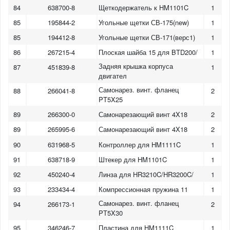
84
638700-8
Щеткодержатель к HM1101C
1
85
195844-2
Угольные щетки СВ-175(new)
1
85
194412-8
Угольные щетки СВ-171(верс1)
1
86
267215-4
Плоская шайба 15 для BTD200/
1
Задняя крышка корпуса
87
451839-8
1
двигател
Самонарез. винт. фланец
88
266041-8
2
PT5X25
89
266300-0
Самонарезающий винт 4X18
2
89
265995-6
Самонарезающий винт 4X18
2
90
631968-5
Контроллер для HM1111C
1
91
638718-9
Штекер для HM1101C
1
92
450240-4
Линза для HR3210C/HR3200C/
1
93
233434-4
Компрессионная пружина 11
1
Самонарез. винт. фланец
94
266173-1
2
PT5X30
95
346246-7
Пластина для HM1111C
1