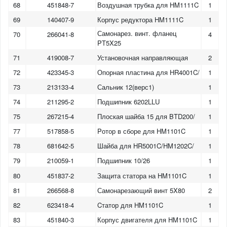
68
451848-7
Воздушная трубка для HM1111C
1
69
140407-9
Корпус редуктора HM1111C
1
Самонарез. винт. фланец
70
266041-8
4
PT5X25
71
419008-7
Установочная направляющая
2
72
423345-3
Опорная пластина для HR4001C/
1
73
213133-4
Сальник 12(верс1)
1
74
211295-2
Подшипник 6202LLU
1
75
267215-4
Плоская шайба 15 для BTD200/
1
77
517858-5
Pотор в сборе для HM1101C
1
78
681642-5
Шайба для HR5001C/HM1202C/
1
79
210059-1
Подшипник 10/26
1
80
451837-2
Защита статора на HM1101C
1
81
266568-8
Самонарезающий винт 5X80
2
82
623418-4
Cтатор для HM1101C
1
83
451840-3
Корпус двигателя для HM1101C
1