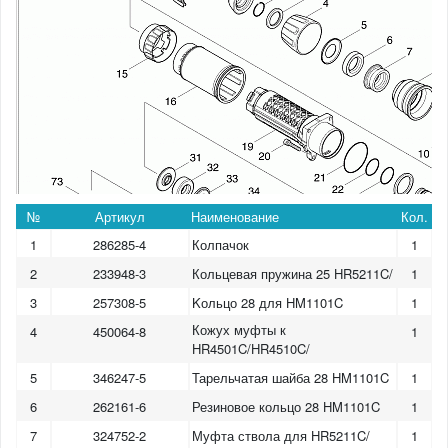
№
Артикул
Наименование
Кол.
1
286285-4
Колпачок
1
2
233948-3
Кольцевая пружина 25 HR5211C/
1
3
257308-5
Kольцо 28 для HM1101C
1
Кожух муфты к
4
450064-8
1
HR4501C/HR4510C/
5
346247-5
Тарельчатая шайба 28 HM1101C
1
6
262161-6
Резиновое кольцо 28 HM1101C
1
7
324752-2
Муфта ствола для HR5211C/
1