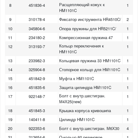
Расщепляющий кожух к
8
451836-4
1
HM1101C
9
310178-4
Фиксатор инструмента HR4510C/
2
10
345804-6
Опора пружины для HR5211C/
1
11
234180-2
Компрессионная пружина 47
1
Кольцо переключения к
12
313193-7
1
HM1101C
13
233982-3
Кольцевая пружина 33 HM1101C
1
14
325904-8
Стопорное кольцо для HM1101C
1
15
451842-9
Муфта к HM1101C
1
16
451835-6
Защита цилиндра HM1101C
1
Болт с внутр.шестигран.
17
922148-7
1
М4Х25(new)
18
451845-3
Крышка корпуса кривошипа
1
19
140411-8
Цилиндр HM1101C
1
20
922353-6
Болт с внутр.шестигран. М6Х30
4
21
213654-6
О-кольцо 60 резиновое
1