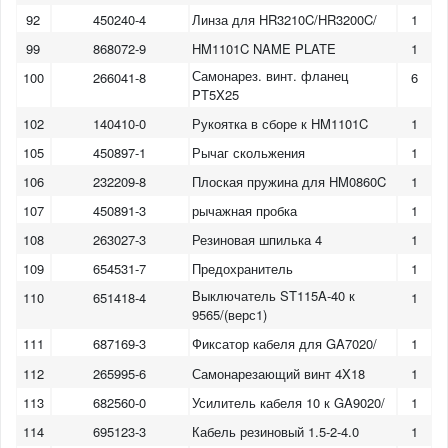
92
450240-4
Линза для HR3210C/HR3200C/
1
99
868072-9
HM1101C NAME PLATE
1
Самонарез. винт. фланец
100
266041-8
6
PT5X25
102
140410-0
Рукоятка в сборе к HM1101C
1
105
450897-1
Рычаг скольжения
1
106
232209-8
Плоская пружина для HM0860C
1
107
450891-3
рычажная пробка
1
108
263027-3
Резиновая шпилька 4
1
109
654531-7
Предохранитель
1
Выключатель ST115A-40 к
110
651418-4
1
9565/(верс1)
111
687169-3
Фиксатор кабеля для GA7020/
1
112
265995-6
Самонарезающий винт 4X18
1
113
682560-0
Усилитель кабеля 10 к GA9020/
1
114
695123-3
Кабель резиновый 1.5-2-4.0
1