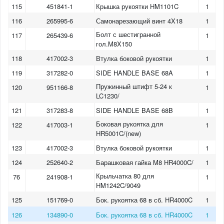
115
451841-1
Крышка рукоятки HM1101C
1
116
265995-6
Самонарезающий винт 4X18
1
Болт с шестигранной
117
265439-6
1
гол.M8X150
118
417002-3
Втулка боковой рукоятки
1
119
317282-0
SIDE HANDLE BASE 68A
1
Пружинный штифт 5-24 к
120
951166-8
1
LC1230/
121
317283-8
SIDE HANDLE BASE 68B
1
Боковая рукоятка для
122
417003-1
1
HR5001C/(new)
123
417002-3
Втулка боковой рукоятки
1
124
252640-2
Барашковая гайка M8 HR4000C/
1
Крыльчатка 80 для
76
241908-1
1
HM1242C/9049
125
151769-0
Бок. рукоятка 68 в сб. HR4000C
1
126
134890-0
Бок. рукоятка 68 в сб. HR4000C
1