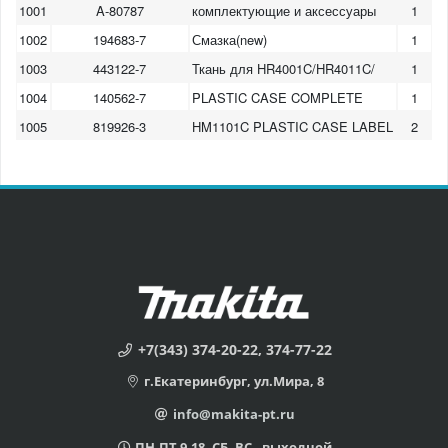
1001
A-80787
комплектующие и аксессуары
1
1002
194683-7
Смазка(new)
1
1003
443122-7
Ткань для HR4001C/HR4011C/
1
1004
140562-7
PLASTIC CASE COMPLETE
1
1005
819926-3
HM1101C PLASTIC CASE LABEL
2
+7(343) 374-20-22, 374-77-22
г.Екатеринбург, ул.Мира, 8
info@makita-pt.ru
ПН-ПТ 9-18, СБ, ВС - выходной