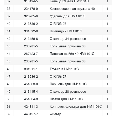
37
313194-5
Kольцо 39 для HM1101C
1
38
234178-9
Компрессионная пружина 40
1
39
325905-6
Ударник для HM1101C
1
40
213536-2
O-RING 27
1
41
331892-9
Цилиндр к HM1101C
1
42
213458-6
О-кольцо 34 резиновое
1
43
233981-5
Кольцевая пружина 38
1
44
267423-7
Плоская шайба 40 HM1101C
1
45
233981-5
Кольцевая пружина 38
1
46
331911-1
Трубка к HM1101C
1
47
213536-2
O-RING 27
1
48
451833-0
Поршень для HM1101C
1
49
213415-4
О-кольцо 28 резиновое
1
50
451834-8
Шатун для HM1101C
1
61
424311-3
Колпачек фильтра для HM1101C
1
62
443127-7
Фильтр
1