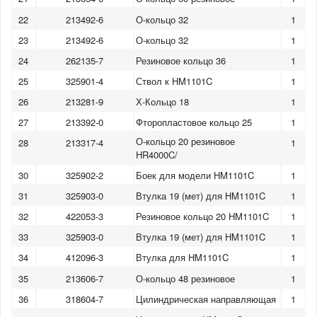
22
213492-6
О-кольцо 32
1
23
213492-6
О-кольцо 32
1
24
262135-7
Резиновое кольцо 36
1
25
325901-4
Ствол к HM1101C
1
26
213281-9
Х-Кольцо 18
1
27
213392-0
Фторопластовое кольцо 25
1
О-кольцо 20 резиновое
28
213317-4
1
HR4000C/
30
325902-2
Боек для модели HM1101C
1
31
325903-0
Втулка 19 (мет) для HM1101C
1
32
422053-3
Резиновое кольцо 20 HM1101C
1
33
325903-0
Втулка 19 (мет) для HM1101C
1
34
412096-3
Втулка для HM1101C
1
35
213606-7
О-кольцо 48 резиновое
1
36
318604-7
Цилиндрическая направляющая
1