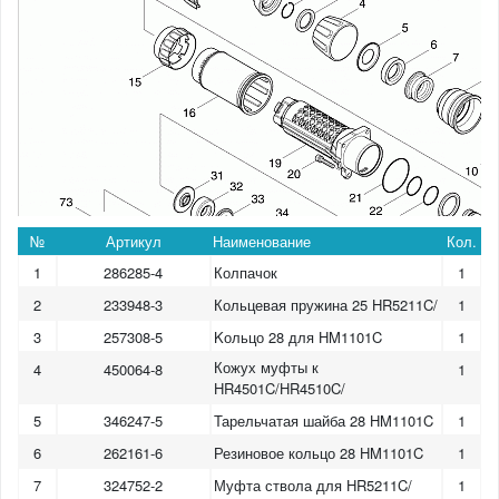
№
Артикул
Наименование
Кол.
1
286285-4
Колпачок
1
2
233948-3
Кольцевая пружина 25 HR5211C/
1
3
257308-5
Kольцо 28 для HM1101C
1
Кожух муфты к
4
450064-8
1
HR4501C/HR4510C/
5
346247-5
Тарельчатая шайба 28 HM1101C
1
6
262161-6
Резиновое кольцо 28 HM1101C
1
7
324752-2
Муфта ствола для HR5211C/
1