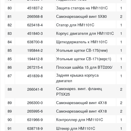
80
451837-2
Защита статора на HM1101C
1
81
266568-8
Самонарезающий винт 5X80
2
82
623418-4
Cтатор для HM1101C
1
83
451840-3
Корпус двигателя для HM1101C
1
84
638700-8
Щеткодержатель к HM1101C
1
85
195844-2
Угольные щетки СВ-175(new)
1
85
194412-8
Угольные щетки СВ-171(верс1)
1
86
267215-4
Плоская шайба 15 для BTD200/
1
Задняя крышка корпуса
87
451839-8
1
двигател
Самонарез. винт. фланец
88
266041-8
2
PT5X25
89
266300-0
Самонарезающий винт 4X18
2
89
265995-6
Самонарезающий винт 4X18
2
90
631966-9
Контроллер для HM1101C
1
91
638718-9
Штекер для HM1101C
1