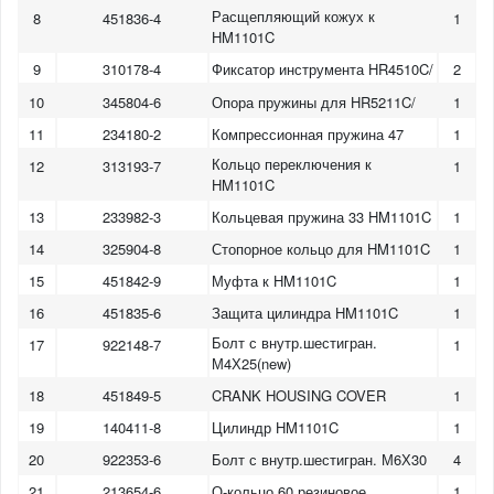
Расщепляющий кожух к
8
451836-4
1
HM1101C
9
310178-4
Фиксатор инструмента HR4510C/
2
10
345804-6
Опора пружины для HR5211C/
1
11
234180-2
Компрессионная пружина 47
1
Кольцо переключения к
12
313193-7
1
HM1101C
13
233982-3
Кольцевая пружина 33 HM1101C
1
14
325904-8
Стопорное кольцо для HM1101C
1
15
451842-9
Муфта к HM1101C
1
16
451835-6
Защита цилиндра HM1101C
1
Болт с внутр.шестигран.
17
922148-7
1
М4Х25(new)
18
451849-5
CRANK HOUSING COVER
1
19
140411-8
Цилиндр HM1101C
1
20
922353-6
Болт с внутр.шестигран. М6Х30
4
21
213654-6
О-кольцо 60 резиновое
1