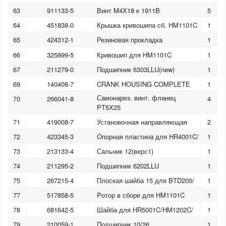
63
911133-5
Винт M4X18 к 1911B
5
64
451838-0
Крышка кривошипа сб. HM1101C
1
65
424312-1
Резиновая прокладка
1
66
325899-5
Кривошип для HM1101C
1
67
211279-0
Подшипник 6303LLU(new)
1
69
140408-7
CRANK HOUSING COMPLETE
1
Самонарез. винт. фланец
70
266041-8
4
PT5X25
71
419008-7
Установочная направляющая
2
72
423345-3
Опорная пластина для HR4001C/
1
73
213133-4
Сальник 12(верс1)
1
74
211295-2
Подшипник 6202LLU
1
75
267215-4
Плоская шайба 15 для BTD200/
1
77
517858-5
Pотор в сборе для HM1101C
1
78
681642-5
Шайба для HR5001C/HM1202C/
1
79
210059-1
Подшипник 10/26
1