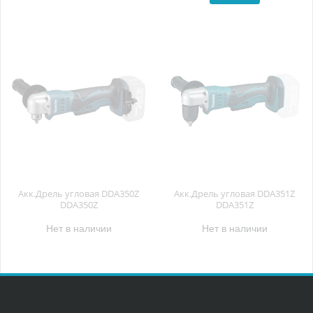
Акк.Дрель угловая DDA350Z
Акк.Дрель угловая DDA351Z
DDA350Z
DDA351Z
Нет в наличии
Нет в наличии