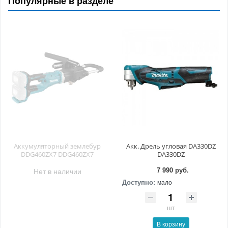
Популярные в разделе
Аккумуляторный землебур
Акк. Дрель угловая DA330DZ
DDG460ZX7 DDG460ZX7
DA330DZ
7 990 руб.
Нет в наличии
Доступно:
мало
шт
В корзину