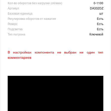
Кол-во оборотов без нагрузки (об/мин)
0-1100
Артикул
DA332DZ
Базовая единица
шт
Регулировка оборотов от нажатия
Есть
Реверс
Есть
Подсветка
Есть
Тип патрона
Ключевой
В настройках компонента не выбран ни один тип
комментариев