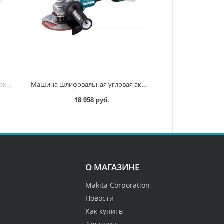
Машина шлифовальная угловая аккум. XGT BL 40В AFT XPT, 125 мм, 11000 об/мин, клавиша GA050GZ GA050GZ
Машина шлифовальная угловая аккум. XGT BL 40В, 150 мм, 8500 об/мин, слайдер GA035GZ GA035GZ
18 958 руб.
О МАГАЗИНЕ
Makita Corporation
Новости
Как купить