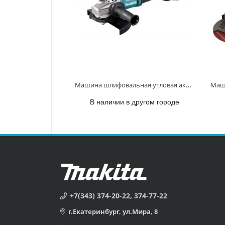
Машина шлифовальная угловая аккум. XGT BL 40В, 230 мм, 6600 об/мин, клавиша GA038GZ GA038GZ
В наличии в другом городе
+7(343) 374-20-22, 374-77-22
г.Екатеринбург, ул.Мира, 8