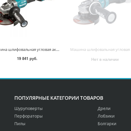
Машина шлифовальная угловая аккум. XGT BL 40В, 150 мм, 8500 об/мин, широкая клавиша GA036GZ GA036GZ
19 841 руб.
Нет в наличии
ПОПУЛЯРНЫЕ КАТЕГОРИИ ТОВАРОВ
Шуруповерты
Дрели
Перфораторы
Лобзики
Пилы
Болгарки