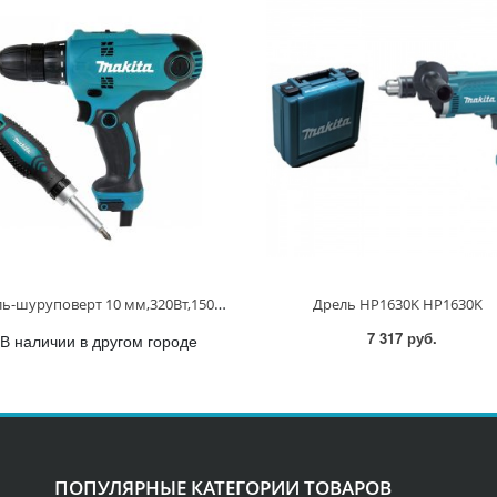
Дрель-шуруповерт 10 мм,320Вт,1500/450об/мин.,БЗП,56/21Нм,2скор,20 пол.+отвертка D-58833 DF0300X1 DF0300X1
Дрель HP1630K HP1630K
7 317 руб.
В наличии в другом городе
ПОПУЛЯРНЫЕ КАТЕГОРИИ ТОВАРОВ