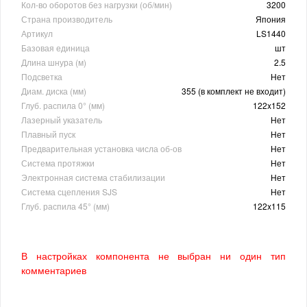
Кол-во оборотов без нагрузки (об/мин)
3200
Страна производитель
Япония
Артикул
LS1440
Базовая единица
шт
Длина шнура (м)
2.5
Подсветка
Нет
Диам. диска (мм)
355 (в комплект не входит)
Глуб. распила 0° (мм)
122x152
Лазерный указатель
Нет
Плавный пуск
Нет
Предварительная установка числа об-ов
Нет
Система протяжки
Нет
Электронная система стабилизации
Нет
Система сцепления SJS
Нет
Глуб. распила 45° (мм)
122x115
В настройках компонента не выбран ни один тип
комментариев