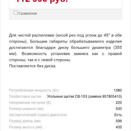
Сравнение
Для чистой распиловки (косой рез под углом до 45° в обе
стороны). Большие габариты обрабатываемого изделия
достигаются благодаря диску большего диаметра (355
мм). Возможность установки зажима как с правой
стороны, так и с левой стороны.
Поставляется без диска.
Потребляемая мощность (Вт)
1380
Графитовые щетки
Угольные щетки CB-153 (замена 957805410)
Напряжение питания (В)
220
Размер ширина (мм)
530
Автоматический тормоз двигателя
Есть
Размер длина (мм)
596
Размер высота (мм)
435