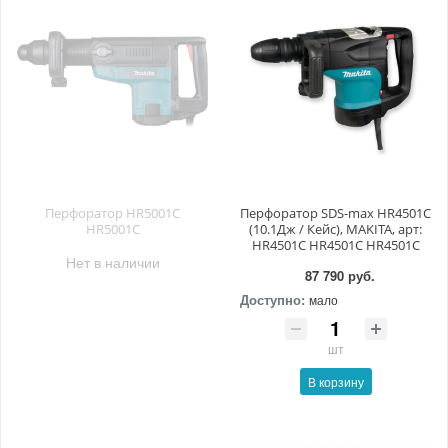
Перфоратор HR5001C
Перфоратор SDS-max HR4501C
HR5001C
(10.1Дж / Кейс), MAKITA, арт:
HR4501C HR4501C HR4501C
Нет в наличии
87 790 руб.
Доступно:
мало
шт
В корзину