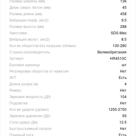
Размер ширина (мм)
136
Диам. сверл. бетон (мм)
45
Размер длина (мм)
458
Вибрация перф. (м/с2)
9.5
Размер высота (мм)
288
Хвостовик
SDS-Max
Вибрация молот. (м/с2)
8.5
Кол-во оборотов без нагрузки (об/мин)
130-280
Страна производитель
Великобритания
Артикул
HR4510C
Базовая единица
шт
Регулировка оборотов от нажатия
Нет
AVT
Есть
Длина шнура (м)
4
Реверс
Нет
Звуковая мощность (Дб)
104
Подсветка
Нет
Кол-во ударов (уд/мин)
1250-2750
Звуковое давление (Дб)
93
Сила удара (Дж)
12.5
Быстросъемный патрон
Нет
Плавный пуск
Есть