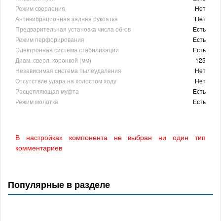
Режим сверления
Нет
Антивибрационная задняя рукоятка
Нет
Предварительная установка числа об-ов
Есть
Режим перфорирования
Есть
Электронная система стабилизации
Есть
Диам. сверл. коронкой (мм)
125
Независимая cистема пылеудаления
Нет
Отсутствие удара на холостом ходу
Нет
Расцепляющая муфта
Есть
Режим молотка
Есть
В настройках компонента не выбран ни один тип
комментариев
Популярные в разделе