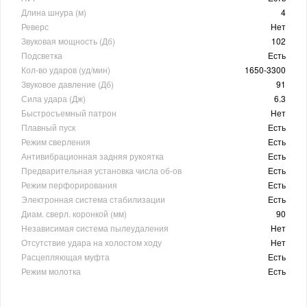
Длина шнура (м)
4
Реверс
Нет
Звуковая мощность (Дб)
102
Подсветка
Есть
Кол-во ударов (уд/мин)
1650-3300
Звуковое давление (Дб)
91
Сила удара (Дж)
6.3
Быстросъемный патрон
Нет
Плавный пуск
Есть
Режим сверления
Есть
Антивибрационная задняя рукоятка
Есть
Предварительная установка числа об-ов
Есть
Режим перфорирования
Есть
Электронная система стабилизации
Есть
Диам. сверл. коронкой (мм)
90
Независимая cистема пылеудаления
Нет
Отсутствие удара на холостом ходу
Нет
Расцепляющая муфта
Есть
Режим молотка
Есть