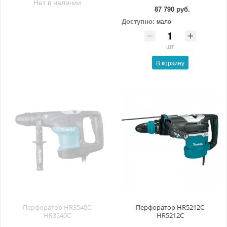
Нет в наличии
87 790 руб.
Доступно:
мало
шт
В корзину
Перфоратор HR3540C
Перфоратор HR5212C
HR3540C
HR5212C