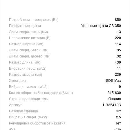
Потребляемая мощность (Вт)
850
Графитовые щетки
Угольные щетки СВ-350
Диам. сверл. сталь (мм)
13
Напряжение питания (В)
220
Размер ширина (мм)
114
Диам. сверл. бетон (мм)
35
Диам. сверл. дерево (мм)
32
Размер длина (мм)
439
Вибрация перф. (м/с2)
11
Размер высота (мм)
239
Хвостовик
SDS-Max
Вибрация молот. (м/с2)
9
Кол-во оборотов без нагрузки (об/мин)
315-630
Страна производитель
Япония
Артикул
HR3541FC
Базовая единица
шт
Вибрация сверл. (м/с2)
2.5
Регулировка оборотов от нажатия
Нет
AVT
Есть