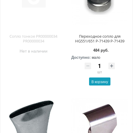
Сопло тонкое PR00000034
Переходное сопло для
PR00000034
HG551/651 P-71439 P-71439
484 руб.
Нет в наличии
Доступно:
мало
шт
В корзину