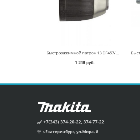
Быстрозажимной патрон 13 DF457/HP457/DDF453/DHP453 766004-9 766004-9
1 249 руб.
+7(343) 374-20-22, 374-77-22
г.Екатеринбург, ул.Мира, 8