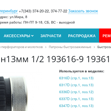
теринбург
Заказать звонок
+7(343) 374-20-22, 374-77-22
дрес: ул.Мира, 8
ремя работы: ПН-ПТ 9-18, СБ, ВС - выходной
АКСЕССУАРЫ
ЗАПЧАСТИ
РАСПРОДАЖА
РЕМ
 перфораторов и молотков
Патроны быстрозажимные
Быстроза
н13мм 1/2 193616-9 19361
Используется в моделях:
6316D (стр.1, поз.13)
6317D (стр.1, поз.13)
6336D (стр.1, поз.12)
6337D (стр.1, поз.13)
6347D (стр.1, поз.13)