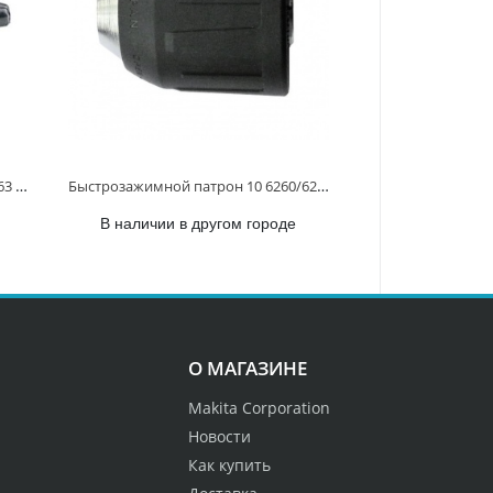
Быстрозажимной патрон 10 MT063 763180-0 763180-0
Быстрозажимной патрон 10 6260/6270/6280 763185-0 763185-0
В наличии в другом городе
О МАГАЗИНЕ
Makita Corporation
Новости
Как купить