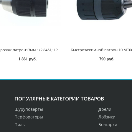
Быстрозаж,патрон13мм 1/2 8451;НР1621/F;1631;1641F;1641 196193-0 196193-0
1 861 руб.
790 руб.
ПОПУЛЯРНЫЕ КАТЕГОРИИ ТОВАРОВ
Шуруповерты
Дрели
Перфораторы
Лобзики
Пилы
Болгарки