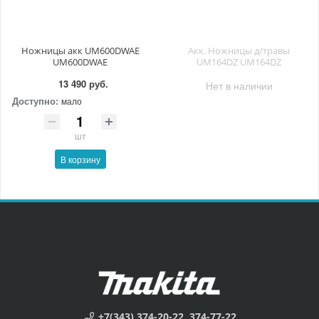
Ножницы акк UM600DWAE
Акк. Ножницы д/травы
UM600DWAE
UM164DZ UM164DZ
13 490 руб.
Нет в наличии
Доступно:
мало
шт
В корзину
+7(343) 374-20-22, 374-77-22