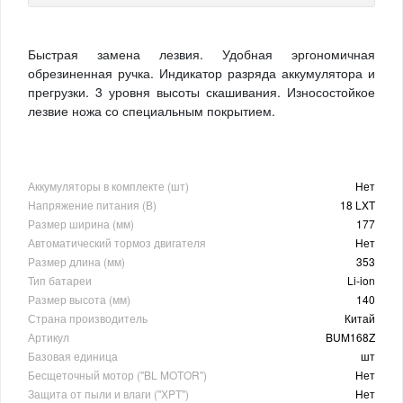
Быстрая замена лезвия. Удобная эргономичная
обрезиненная ручка. Индикатор разряда аккумулятора и
прегрузки. 3 уровня высоты скашивания. Износостойкое
лезвие ножа со специальным покрытием.
Аккумуляторы в комплекте (шт)
Нет
Напряжение питания (В)
18 LXT
Размер ширина (мм)
177
Автоматический тормоз двигателя
Нет
Размер длина (мм)
353
Тип батареи
Li-ion
Размер высота (мм)
140
Страна производитель
Китай
Артикул
BUM168Z
Базовая единица
шт
Бесщеточный мотор ("BL MOTOR")
Нет
Защита от пыли и влаги (''ХPT'')
Нет