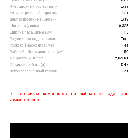
Инерционный тормоз цепи
Есть
Ключ встроенный в крышку
Нет
Демпфирование вибраций
Есть
Шаг цепи (дюйм)
0.325
Ширина паза шины (мм)
1.5
Регулировка подачи смазки
Есть
Пусковой насос (праймер)
Нет
Рабочий объем двигателя (см³)
50
Мощность (кВт / л/с)
2,8/3,81
Объем топл.бака (л)
0.47
Декомпрессионный клапан
Нет
В настройках компонента не выбран ни один тип
комментариев