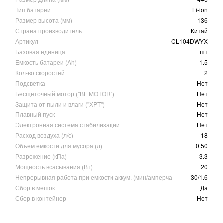
Тип батареи
Li-ion
Размер высота (мм)
136
Страна производитель
Китай
Артикул
CL104DWYX
Базовая единица
шт
Емкость батареи (Ah)
1.5
Кол-во скоростей
2
Подсветка
Нет
Бесщеточный мотор ("BL MOTOR")
Нет
Защита от пыли и влаги (''ХPT'')
Нет
Плавный пуск
Нет
Электронная система стабилизации
Нет
Расход воздуха (л/с)
18
Объем емкости для мусора (л)
0.50
Разрежение (кПа)
3.3
Мощность всасывания (Вт)
20
Непрерывная работа при емкости аккум. (мин/амперча
30/1.6
Сбор в мешок
Да
Сбор в контейнер
Нет