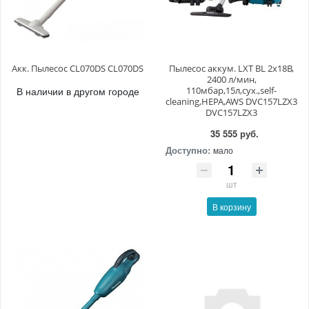
Акк. Пылесос CL070DS CL070DS
Пылесос аккум. LXT BL 2x18В,
2400 л/мин,
В наличии в другом городе
110мбар,15л,сух.,self-
cleaning,HEPA,AWS DVC157LZX3
DVC157LZX3
35 555 руб.
Доступно:
мало
шт
В корзину