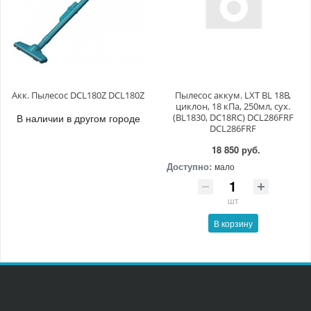
Акк. Пылесос DCL180Z DCL180Z
Пылесос аккум. LXT BL 18В,
циклон, 18 кПа, 250мл, сух.
В наличии в другом городе
(BL1830, DC18RC) DCL286FRF
DCL286FRF
18 850 руб.
Доступно:
мало
шт
В корзину