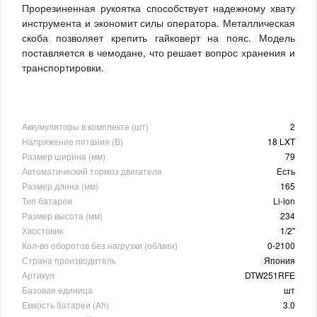
Прорезиненная рукоятка способствует надежному хвату
инструмента и экономит силы оператора. Металлическая
скоба позволяет крепить гайковерт на пояс. Модель
поставляется в чемодане, что решает вопрос хранения и
транспортировки.
Аккумуляторы в комплекте (шт)
2
Напряжение питания (В)
18 LXT
Размер ширина (мм)
79
Автоматический тормоз двигателя
Есть
Размер длина (мм)
165
Тип батареи
Li-ion
Размер высота (мм)
234
Хвостовик
1/2"
Кол-во оборотов без нагрузки (об/мин)
0-2100
Страна производитель
Япония
Артикул
DTW251RFE
Базовая единица
шт
Емкость батареи (Ah)
3.0