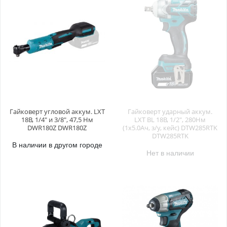
Гайковерт угловой аккум. LXT
Гайковерт ударный аккум.
18В, 1/4" и 3/8", 47,5 Нм
LXT BL 18В, 1/2", 280Нм
DWR180Z DWR180Z
(1х5.0Ач, з/у, кейс) DTW285RTK
DTW285RTK
В наличии в другом городе
Нет в наличии