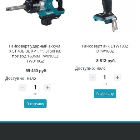
Гайковерт ударный аккум.
Гайковерт акк DTW180Z
XGT 40В BL XPT, 1", 3150Нм,
DTW180Z
привод 163мм TW010GZ
8 813 руб.
TW010GZ
Доступно:
мало
59 450 руб.
Доступно:
мало
шт
шт
В корзину
В корзину