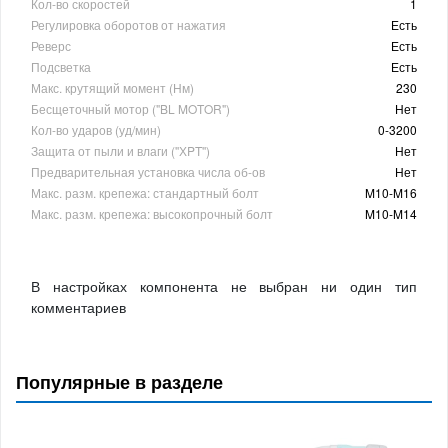
Кол-во скоростей
1
Регулировка оборотов от нажатия
Есть
Реверс
Есть
Подсветка
Есть
Макс. крутящий момент (Нм)
230
Бесщеточный мотор ("BL MOTOR")
Нет
Кол-во ударов (уд/мин)
0-3200
Защита от пыли и влаги (''ХPT'')
Нет
Предварительная установка числа об-ов
Нет
Макс. разм. крепежа: стандартный болт
M10-M16
Макс. разм. крепежа: высокопрочный болт
M10-M14
В настройках компонента не выбран ни один тип
комментариев
Популярные в разделе