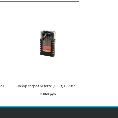
Сверло по мет, M-force 3x61мм D-29636 D-29636
Набор сверел M-force (19шт) D-29876 D-29876
5 060 руб.