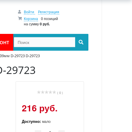
Войти
Регистрация
Корзина
0 позиций
на сумму
0 руб.
ОНТ
109мм D-29723 D-29723
D-29723
( 0 )
216 руб.
Доступно:
мало