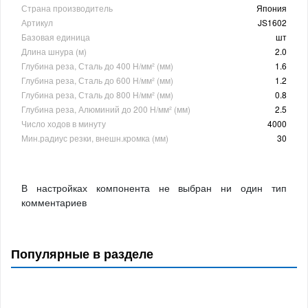
Страна производитель
Япония
Артикул
JS1602
Базовая единица
шт
Длина шнура (м)
2.0
Глубина реза, Сталь до 400 Н/мм² (мм)
1.6
Глубина реза, Сталь до 600 Н/мм² (мм)
1.2
Глубина реза, Сталь до 800 Н/мм² (мм)
0.8
Глубина реза, Алюминий до 200 Н/мм² (мм)
2.5
Число ходов в минуту
4000
Мин.радиус резки, внешн.кромка (мм)
30
В настройках компонента не выбран ни один тип
комментариев
Популярные в разделе