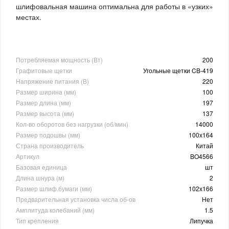
шлифовальная машина оптимальна для работы в «узких»
местах.
Потребляемая мощность (Вт)
200
Графитовые щетки
Угольные щетки CB-419
Напряжение питания (В)
220
Размер ширина (мм)
100
Размер длина (мм)
197
Размер высота (мм)
137
Кол-во оборотов без нагрузки (об/мин)
14000
Размер подошвы (мм)
100х164
Страна производитель
Китай
Артикул
BO4566
Базовая единица
шт
Длина шнура (м)
2
Размер шлиф.бумаги (мм)
102х166
Предварительная установка числа об-ов
Нет
Амплитуда колебаний (мм)
1.5
Тип крепления
Липучка