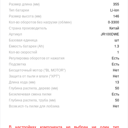
Размер длина (мм)
355
Тип батареи
Li-ion
Размер высота (мм)
146
Кол-во оборотов без нагрузки (об/мин)
0-3300
Страна производитель
Китай
Артикул
JR100DWE
Базовая единица
шт
Емкость батареи (Ah)
1.3
Кол-во скоростей
1
Регулировка оборотов от нажатия
Есть
Подсветка
Есть
Бесщеточный мотор ("BL MOTOR")
Нет
Защита от пыли и влаги (''ХPT'')
Нет
Длина хода (мм)
13
Глубина распила, дерево (мм)
50
Безключевая смена пилки
Есть
Глубина распила, труба (мм)
50
Возм.исп-ть пилки для лобзика
Нет
В настройках компонента не выбран ни один тип