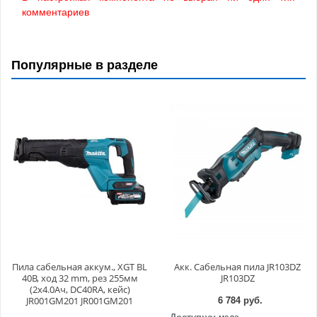
комментариев
Популярные в разделе
Пила сабельная аккум., XGT BL
Акк. Сабельная пила JR103DZ
40В, ход 32 mm, рез 255мм
JR103DZ
(2x4.0Ач, DC40RA, кейс)
6 784 руб.
JR001GM201 JR001GM201
Доступно:
мало