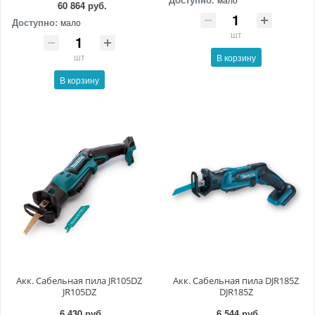
60 864 руб.
Доступно:
мало
шт
шт
В корзину
В корзину
Акк. Сабельная пила JR105DZ
Акк. Сабельная пила DJR185Z
JR105DZ
DJR185Z
6 430 руб.
6 544 руб.