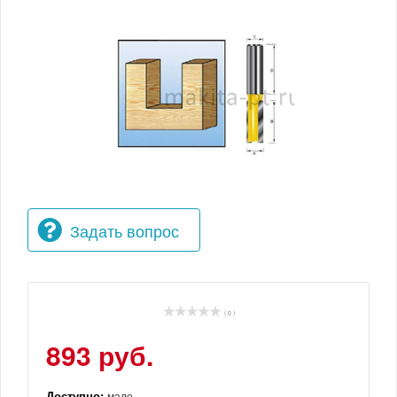
Задать вопрос
( 0 )
893 руб.
Доступно:
мало