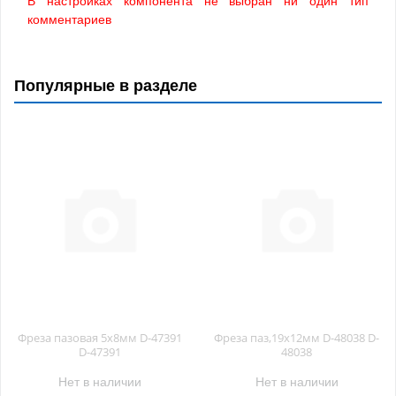
комментариев
Популярные в разделе
Фреза пазовая 5x8мм D-47391
Фреза паз,19х12мм D-48038 D-
D-47391
48038
Нет в наличии
Нет в наличии