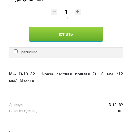
шт
КУПИТЬ
Сравнение
Mk- D-10182 Фреза пазовая прямая O 10 мм. \12
мм.\ Макита
Артикул
D-10182
Базовая единица
шт
В настройках компонента не выбран ни один тип