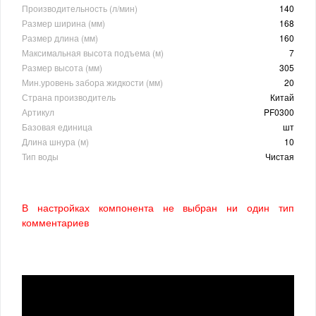
Производительность (л/мин)
140
Размер ширина (мм)
168
Размер длина (мм)
160
Максимальная высота подъема (м)
7
Размер высота (мм)
305
Мин.уровень забора жидкости (мм)
20
Страна производитель
Китай
Артикул
PF0300
Базовая единица
шт
Длина шнура (м)
10
Тип воды
Чистая
В настройках компонента не выбран ни один тип
комментариев