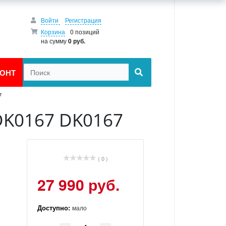
Войти
Регистрация
Корзина
0 позиций
на сумму
0 руб.
ОНТ
7
DK0167 DK0167
( 0 )
27 990 руб.
Доступно:
мало