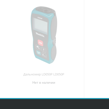
Дальномер LD050P LD050P
Нет в наличии