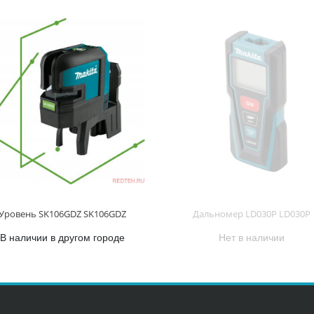
Уровень SK106GDZ SK106GDZ
Дальномер LD030P LD030P
В наличии в другом городе
Нет в наличии