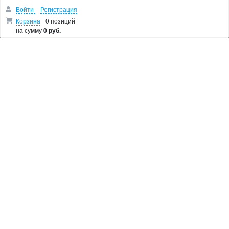
Перфораторы
Войти
Регистрация
Пилы
Корзина
0 позиций
Дрели
на сумму
0 руб.
Лобзики
Болгарки
Показать остальные категории
О МАГАЗИНЕ
Makita Corporation
Новости
Как купить
Доставка
О магазине
Возврат и гарантия
Пользовательское соглашение
Контакты