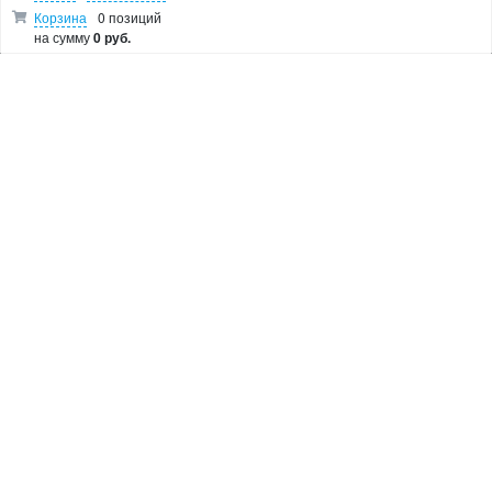
Дрели
Корзина
0 позиций
на сумму
0 руб.
Лобзики
Болгарки
Показать остальные категории
О МАГАЗИНЕ
Makita Corporation
Новости
Как купить
Доставка
О магазине
Возврат и гарантия
Пользовательское соглашение
Контакты