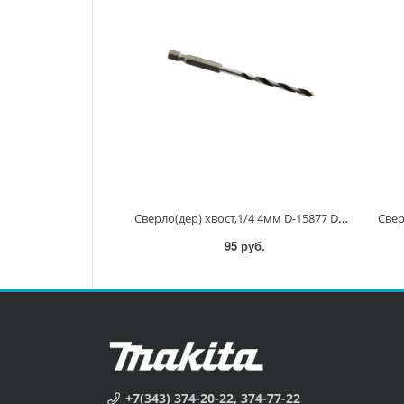
Сверло(дер) хвост,1/4 4мм D-15877 D-15877
95 руб.
+7(343) 374-20-22, 374-77-22