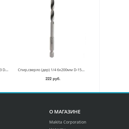
Сверло(дер) хвост,1/4 5мм D-15883 D-15883
Спир,сверло (дер) 1/4 6x200мм D-15992 D-15992
222 руб.
О МАГАЗИНЕ
Makita Corporation