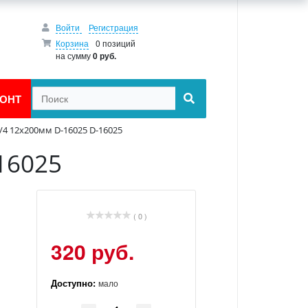
Войти
Регистрация
Корзина
0 позиций
на сумму
0 руб.
ОНТ
1/4 12x200мм D-16025 D-16025
16025
( 0 )
320 руб.
Доступно:
мало