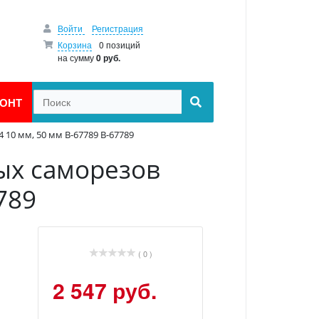
Войти
Регистрация
Корзина
0 позиций
на сумму
0 руб.
ОНТ
 10 мм, 50 мм B-67789 B-67789
ых саморезов
789
( 0 )
2 547 руб.