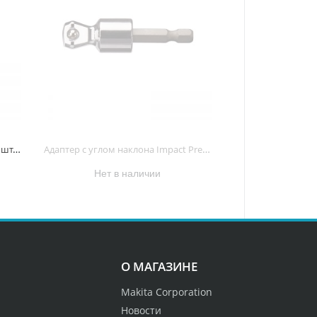
Набор насадок IMPACT BLACK (31 шт. в наборе) E-03084 E-03084
Адаптер с углом наклона Impact Premier SQ 1/2" 60 мм <E-03436> E-03436 E-03436
Нет в наличии
О МАГАЗИНЕ
Makita Corporation
Новости