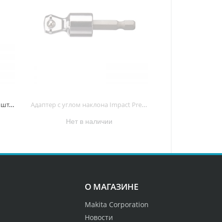
Набор насадок IMPACT BLACK (31 шт. в наборе) E-03084 E-03084
Адаптер с углом наклона Impact Premier SQ 1/2" 60 мм <E-03436> E-03436 E-03436
Нет в наличии
О МАГАЗИНЕ
Makita Corporation
Новости