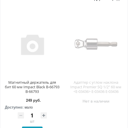
Магнитный держатель для
Адаптер с углом наклона
бит 60 мм Impact Black B-66793
Impact Premier SQ 1/2" 60 мм
B-66793
<E-03436> E-03436 E-03436
249 руб.
Нет в наличии
Доступно:
мало
шт