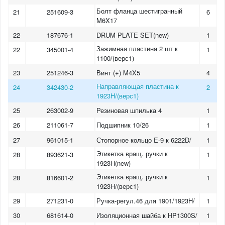
Болт фланца шестигранный
21
251609-3
6
M6X17
22
187676-1
DRUM PLATE SET(new)
1
Зажимная пластина 2 шт к
22
345001-4
1
1100/(верс1)
23
251246-3
Винт (+) M4X5
4
Направляющая пластина к
24
342430-2
2
1923H/(верс1)
25
263002-9
Резиновая шпилька 4
1
26
211061-7
Подшипник 10/26
1
27
961015-1
Стопорное кольцо E-9 к 6222D/
1
Этикетка вращ. ручки к
28
893621-3
1
1923H(new)
Этикетка вращ. ручки к
28
816601-2
1
1923H/(верс1)
29
271231-0
Ручка-регул.46 для 1901/1923Н/
1
30
681614-0
Изоляционная шайба к HP1300S/
1