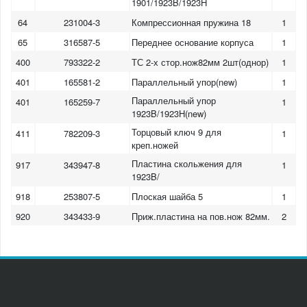
1901/1923B/1923H
64
231004-3
Компрессионная пружина 18
1
65
316587-5
Переднее основание корпуса
1
400
793322-2
ТС 2-х стор.нож82мм 2шт(однор)
1
401
165581-2
Параллельный упор(new)
1
Параллельный упор
401
165259-7
1
1923B/1923H(new)
Торцовый ключ 9 для
411
782209-3
1
креп.ножей
Пластина скольжения для
917
343947-8
1
1923B/
918
253807-5
Плоская шайба 5
1
920
343433-9
Приж.пластина на пов.нож 82мм.
2