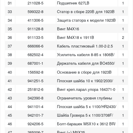
31
211028-5
Подшипник 627LB
1
33
599322-8
Cтатор в сбоpe 220В для 1923B
1
34
411306-5
Защита статора к модели 1923B
1
35
911128-8
Винт M4X16
1
36
911133-5
Винт M4X18 к 1911B
2
37
666066-6
Кабель пластиковый 1.00-2-2.5
1
38
682502-4
Усилитель кабеля 8-85 к 1806B/
1
39
687001-1
Держатель кабеля для BO4550/
1
40
156592-8
Основание в сборе для 1923B
1
41
941251-5
Плоская шайба 10 к 1902/2030/
1
42
251812-6
Bинт креп.парал.упора 164371-0
1
43
342390-8
Ограничитель уровня глубины
1
44
941101-4
Плоская шайба 5 к 1100/HR2430/
1
45
942101-7
Шайба Гровера 5 к 1100/3708F/
1
46
924206-5
Болт-барашек M5X10 к 3612 BR/
1
47
265006-7
Винт (+) M5X25
1