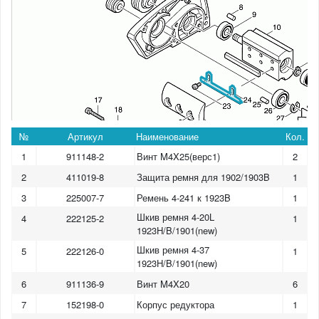
№
Артикул
Наименование
Кол.
1
911148-2
Винт M4X25(верс1)
2
2
411019-8
Защита ремня для 1902/1903B
1
3
225007-7
Ремень 4-241 к 1923B
1
Шкив ремня 4-20L
4
222125-2
1
1923H/B/1901(new)
Шкив ремня 4-37
5
222126-0
1
1923H/B/1901(new)
6
911136-9
Винт M4X20
6
7
152198-0
Корпус редуктора
1