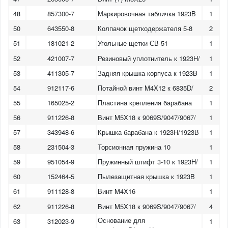
48
857300-7
Маркировочная табличка 1923B
1
50
643550-8
Колпачок щеткодержателя 5-8
2
51
181021-2
Угольные щетки СВ-51
1
52
421007-7
Резиновый уплотнитель к 1923H/
1
53
411305-7
Задняя крышка корпуса к 1923B
1
54
912117-6
Потайной винт M4X12 к 6835D/
2
55
165025-2
Пластина крепления барабана
1
56
911226-8
Винт M5X18 к 9069S/9047/9067/
1
57
343948-6
Крышка барабана к 1923H/1923В
1
58
231504-3
Торсионная пружина 10
1
59
951054-9
Пружинный штифт 3-10 к 1923H/
1
60
152464-5
Пылезащитная крышка к 1923B
1
61
911128-8
Винт M4X16
1
62
911226-8
Винт M5X18 к 9069S/9047/9067/
4
Основание для
63
312023-9
1