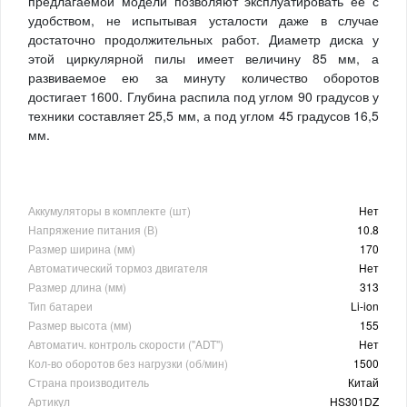
предлагаемой модели позволяют эксплуатировать ее с
удобством, не испытывая усталости даже в случае
достаточно продолжительных работ. Диаметр диска у
этой циркулярной пилы имеет величину 85 мм, а
развиваемое ею за минуту количество оборотов
достигает 1600. Глубина распила под углом 90 градусов у
техники составляет 25,5 мм, а под углом 45 градусов 16,5
мм.
Аккумуляторы в комплекте (шт)
Нет
Напряжение питания (В)
10.8
Размер ширина (мм)
170
Автоматический тормоз двигателя
Нет
Размер длина (мм)
313
Тип батареи
Li-ion
Размер высота (мм)
155
Автоматич. контроль скорости ("ADT")
Нет
Кол-во оборотов без нагрузки (об/мин)
1500
Страна производитель
Китай
Артикул
HS301DZ