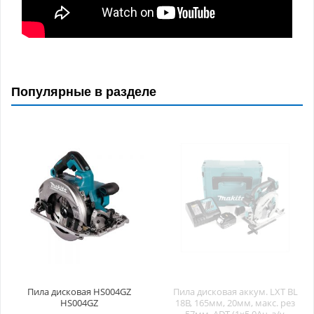
Популярные в разделе
Пила дисковая HS004GZ
Пила дисковая аккум. LXT BL
HS004GZ
18В, 165мм, 20мм, макс. рез