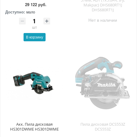
57мм, ADT (1х5.0Ач, з/у,
29 122 руб.
Makpac) DHS680RT1J
DHS680RT1J
Доступно:
мало
Нет в наличии
шт
В корзину
Акк. Пила дисковая
Пила дисковая DCS553Z
HS301DWME HS301DWME
DCS553Z