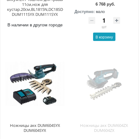
6 768 руб.
11см,нож для
кустар.20см,BL1815N,DC18SD
Доступно:
мало
DUM111SYX DUM111SYX
В наличии в другом городе
шт
В корзину
Ножницы акк DUM604SYX
Ножницы акк DUM604ZX
DUM604SYX
DUM604ZX