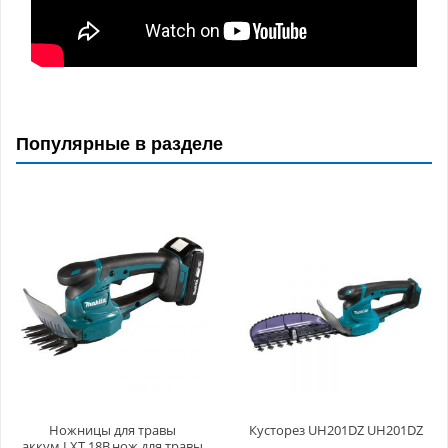
Популярные в разделе
Ножницы для травы
Кусторез UH201DZ UH201DZ
аккум.LXT 18В,нож для травы