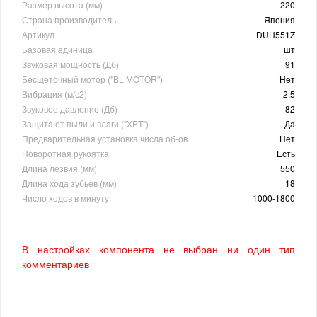
Размер высота (мм)
220
Страна производитель
Япония
Артикул
DUH551Z
Базовая единица
шт
Звуковая мощность (Дб)
91
Бесщеточный мотор ("BL MOTOR")
Нет
Вибрация (м/с2)
2,5
Звуковое давление (Дб)
82
Защита от пыли и влаги (''ХPT'')
Да
Предварительная установка числа об-ов
Нет
Поворотная рукоятка
Есть
Длина лезвия (мм)
550
Длина хода зубьев (мм)
18
Число ходов в минуту
1000-1800
В настройках компонента не выбран ни один тип
комментариев