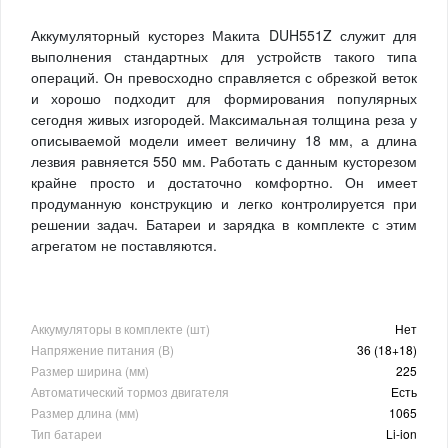
Аккумуляторный кусторез Макита DUH551Z служит для
выполнения стандартных для устройств такого типа
операций. Он превосходно справляется с обрезкой веток
и хорошо подходит для формирования популярных
сегодня живых изгородей. Максимальная толщина реза у
описываемой модели имеет величину 18 мм, а длина
лезвия равняется 550 мм. Работать с данным кусторезом
крайне просто и достаточно комфортно. Он имеет
продуманную конструкцию и легко контролируется при
решении задач. Батареи и зарядка в комплекте с этим
агрегатом не поставляются.
Аккумуляторы в комплекте (шт)
Нет
Напряжение питания (В)
36 (18+18)
Размер ширина (мм)
225
Автоматический тормоз двигателя
Есть
Размер длина (мм)
1065
Тип батареи
Li-ion