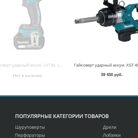
Гайковерт ударный аккум. LXT BL 18В, 1/2", 280Нм (1х5.0Ач, з/у, кейс) DTW285RTK DTW285RTK
59 450 руб.
Нет в наличии
ПОПУЛЯРНЫЕ КАТЕГОРИИ ТОВАРОВ
Шуруповерты
Дрели
Перфораторы
Лобзики