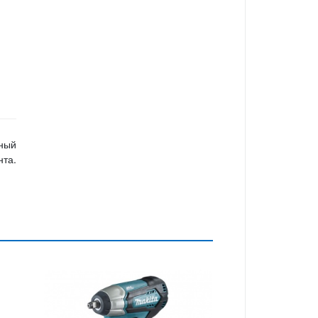
рный
та.