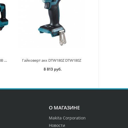
Гайковерт ударный аккум. XGT 40В BL XPT, 1", 3150Нм, привод 163мм TW010GZ TW010GZ
Гайковерт акк DTW180Z DTW180Z
8 813 руб.
О МАГАЗИНЕ
Makita Corporation
Новости