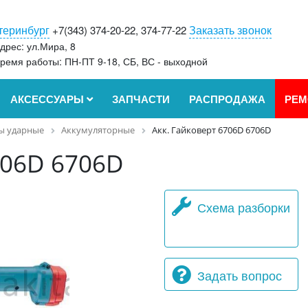
теринбург
Заказать звонок
+7(343) 374-20-22, 374-77-22
дрес: ул.Мира, 8
ремя работы: ПН-ПТ 9-18, СБ, ВС - выходной
АКСЕССУАРЫ
ЗАПЧАСТИ
РАСПРОДАЖА
РЕМ
ы ударные
Аккумуляторные
Акк. Гайковерт 6706D 6706D
706D 6706D
Схема разборки
Задать вопрос