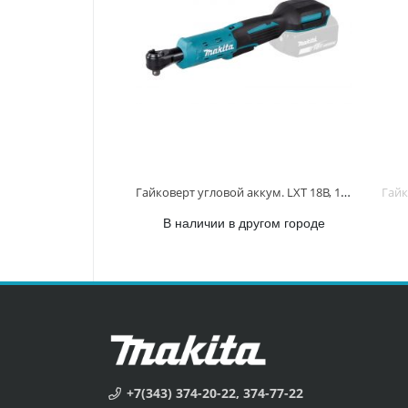
Гайковерт угловой аккум. LXT 18В, 1/4" и 3/8", 47,5 Нм DWR180Z DWR180Z
В наличии в другом городе
+7(343) 374-20-22, 374-77-22