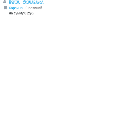
Войти
Регистрация
Дрели
Корзина
0 позиций
на сумму
0 руб.
Лобзики
Болгарки
Показать остальные категории
О МАГАЗИНЕ
Makita Corporation
Новости
Как купить
Доставка
О магазине
Возврат и гарантия
Пользовательское соглашение
Контакты