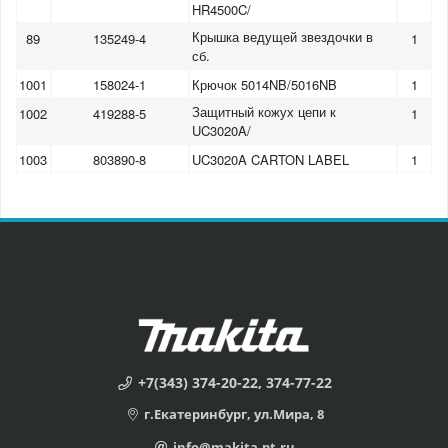
HR4500C/
Крышка ведущей звездочки в
89
135249-4
1
сб.
1001
158024-1
Крючок 5014NB/5016NB
1
Защитный кожух цепи к
1002
419288-5
1
UC3020A/
1003
803890-8
UC3020A CARTON LABEL
1
+7(343) 374-20-22, 374-77-22
г.Екатеринбург, ул.Мира, 8
info@makita-pt.ru