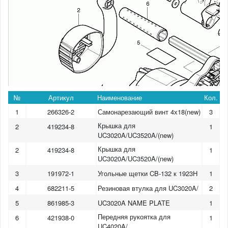
№
Артикул
Наименование
Кол.
1
266326-2
Самонарезающий винт 4х18(new)
3
Крышка для
2
419234-8
1
UC3020A/UC3520A/(new)
Крышка для
2
419234-8
1
UC3020A/UC3520A/(new)
3
191972-1
Угольные щетки CB-132 к 1923H
1
4
682211-5
Резиновая втулка для UC3020A/
2
5
861985-3
UC3020A NAME PLATE
1
Передняя рукоятка для
6
421938-0
1
UC4020A/