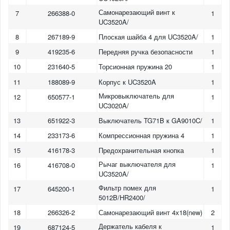
Самонарезающий винт к
7
266388-0
1
UC3520A/
8
267189-9
Плоская шайба 4 для UC3520A/
1
9
419235-6
Передняя ручка безопасности
1
10
231640-5
Торсионная пружина 20
1
11
188089-9
Корпус к UC3520A
1
Микровыключатель для
12
650577-1
1
UC3020A/
13
651922-3
Выключатель TG71B к GA9010C/
1
14
233173-6
Компрессионная пружина 4
1
15
416178-3
Предохранительная кнопка
1
Рычаг выключателя для
16
416708-0
1
UC3520A/
Фильтр помех для
17
645200-1
1
5012B/HR2400/
1
2
18
266326-2
Самонарезающий винт 4х18(new)
2
Держатель кабеля к
19
687124-5
1