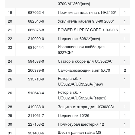
3709/MT360/(new)
19
687052-4
Прижимная пластина к HR2450/
1
20
682540-6
Усилитель кабеля 9.3-90 2030/
1
21
665876-8
POWER SUPPLY CORD 1.0-2-0.6
1
22
210029-0
Подшипник 608ZZ(new)
1
Изоляционная шайба для
23
681644-1
1
9227CB/
24
594538-0
Статор в сборе для UC3020A/
1
25
266389-8
Самонарезающий винт 5X70
2
Ротор в сб. к
26
513713-9
1
UC3020A/UC3520A/(new)
Ротор в сб. к
26
513643-4
1
UC3020A/UC3520A/(верс1)
28
419238-0
Защита статора для UC3020A/
1
29
211061-7
Подшипник 10/26
1
30
227153-2
Прямозубая шестерня 12
1
Шестигранная гайка M8
31
931403-6
1