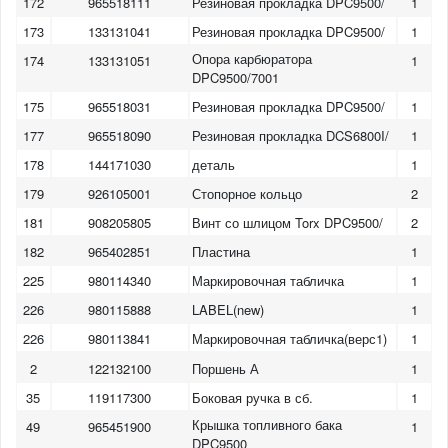
172
965518111
Резиновая прокладка DPC9500/
1
173
133131041
Резиновая прокладка DPC9500/
1
Опора карбюратора
174
133131051
1
DPC9500/7001
175
965518031
Резиновая прокладка DPC9500/
1
177
965518090
Резиновая прокладка DCS6800I/
1
178
144171030
деталь
1
179
926105001
Стопорное кольцо
2
181
908205805
Винт со шлицом Torx DPC9500/
2
182
965402851
Пластина
1
225
980114340
Маркировочная табличка
1
226
980115888
LABEL(new)
1
226
980113841
Маркировочная табличка(верс1)
1
2
122132100
Поршень А
1
35
119117300
Боковая ручка в сб.
1
Крышка топливного бака
49
965451900
1
DPC9500