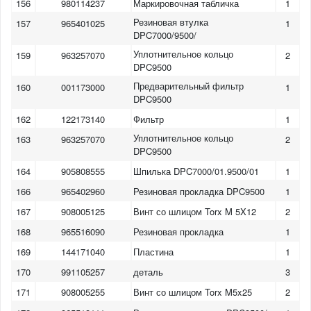
156
980114237
Маркировочная табличка
1
Резиновая втулка
157
965401025
1
DPC7000/9500/
Уплотнительное кольцо
159
963257070
2
DPC9500
Предварительный фильтр
160
001173000
1
DPC9500
162
122173140
Фильтр
1
Уплотнительное кольцо
163
963257070
2
DPC9500
164
905808555
Шпилька DPC7000/01.9500/01
1
166
965402960
Резиновая прокладка DPC9500
1
167
908005125
Винт со шлицом Torx M 5X12
2
168
965516090
Резиновая прокладка
1
169
144171040
Пластина
1
170
991105257
деталь
3
1
2
3
4
5
6
7
171
908005255
Винт со шлицом Torx M5x25
2