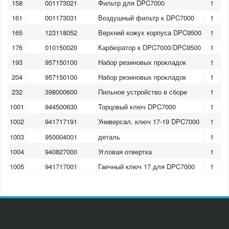
158
001173021
Фильтр для DPC7000
1
161
001173031
Воздушный фильтр к DPC7000
1
165
123118052
Верхний кожух корпуса DPC9500
1
176
010150020
Карбюратор к DPC7000/DPC9500
1
193
957150100
Набор резиновых прокладок
1
204
957150100
Набор резиновых прокладок
1
232
398000600
Пильное устройство в сборе
1
1001
944500630
Торцовый ключ DPC7000
1
1002
941717191
Универсал. ключ 17-19 DPC7000
1
1003
950004001
деталь
1
1004
940827000
Угловая отвертка
1
1005
941717001
Гаечный ключ 17 для DPC7000
1