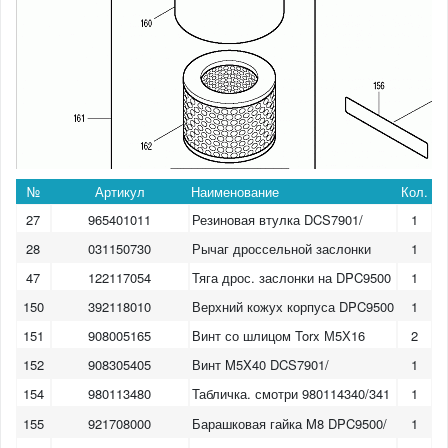
№
Артикул
Наименование
Кол.
27
965401011
Резиновая втулка DCS7901/
1
28
031150730
Рычаг дроссельной заслонки
1
47
122117054
Тяга дрос. заслонки на DPC9500
1
150
392118010
Верхний кожух корпуса DPC9500
1
151
908005165
Винт со шлицом Torx М5Х16
2
152
908305405
Винт M5X40 DCS7901/
1
154
980113480
Табличка. смотри 980114340/341
1
155
921708000
Барашковая гайка M8 DPC9500/
1