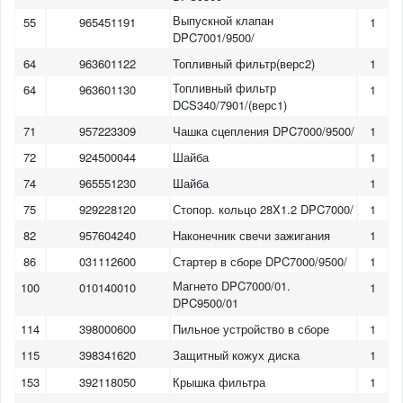
Выпускной клапан
55
965451191
1
DPC7001/9500/
64
963601122
Топливный фильтр(верс2)
1
Топливный фильтр
64
963601130
1
DCS340/7901/(верс1)
71
957223309
Чашка сцепления DPC7000/9500/
1
72
924500044
Шайба
1
74
965551230
Шайба
1
75
929228120
Стопор. кольцо 28X1.2 DPC7000/
1
82
957604240
Наконечник свечи зажигания
1
86
031112600
Стартер в сборе DPC7000/9500/
1
Магнето DPC7000/01.
100
010140010
1
DPC9500/01
114
398000600
Пильное устройство в сборе
1
115
398341620
Защитный кожух диска
1
153
392118050
Крышка фильтра
1